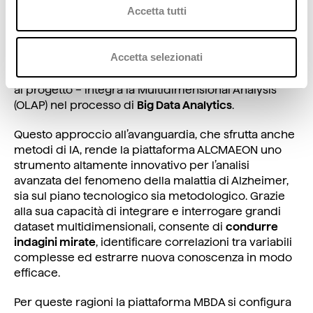
c
Accetta tutti
demografici, clinici, anamnestici, strumentali, referti,
o
banche dati pubbliche, ecc.).
n
La metodologia MBDA di analisi di Big Data su
s
Accetta selezionati
architetture Cloud – ideata dal Prof. Alfredo
e
Cuzzocrea (Università della Calabria) che collabora
n
al progetto – integra la Multidimensional Analysis
(OLAP) nel processo di
Big Data Analytics
.
s
o
Questo approccio all’avanguardia, che sfrutta anche
metodi di IA, rende la piattaforma ALCMAEON uno
strumento altamente innovativo per l’analisi
avanzata del fenomeno della malattia di Alzheimer,
sia sul piano tecnologico sia metodologico. Grazie
alla sua capacità di integrare e interrogare grandi
dataset multidimensionali, consente di
condurre
indagini mirate
, identificare correlazioni tra variabili
complesse ed estrarre nuova conoscenza in modo
efficace.
Per queste ragioni la piattaforma MBDA si configura