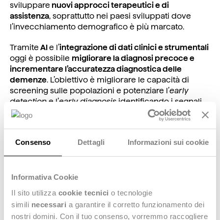
sviluppare
nuovi approcci terapeutici e di
assistenza
, soprattutto nei paesi sviluppati dove
l’invecchiamento demografico è più marcato.
Tramite
AI
e l’
integrazione di dati clinici e strumentali
oggi è possibile
migliorare la diagnosi precoce e
incrementare l’accuratezza diagnostica delle
demenze
. L’obiettivo è migliorare le capacità di
screening sulle popolazioni e potenziare l’
early
detection
e l’
early diagnosis
identificando i segnali
preclinici per rallentare la degenerazione neuronale
e aumentare l’efficacia terapeutica tramite interventi
tempestivi, beneficiando sia il singolo paziente che
Consenso
Dettagli
Informazioni sui cookie
l’intera popolazione, anche in termini di
contenimento dei costi pubblici.
A questa sfida così importante risponde
ALCMAEON
– progetto che Deda Speed conduce insieme al
Informativa Cookie
Consiglio Nazionale delle Ricerche (CNR) – con gli
Il sito utilizza
cookie tecnici
o tecnologie
istituti IRIB (Istituto per la Ricerca e l’Innovazione
simili
necessari
a garantire il corretto funzionamento dei
Biomedica) e ICAR (Istituto di Calcolo e Reti ad Alte
nostri domini. Con il tuo consenso, vorremmo raccogliere